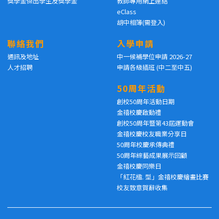
獎學金傑出學生及獎學金
教師專用網上連結
eClass
胡中相簿(需登入)
聯絡我們
入學申請
通訊及地址
中一候補學位申請 2026-27
人才招聘
申請各級插班 (中二至中五)
50周年活動
創校50周年活動日期
金禧校慶啟動禮
創校50周年暨第43屆運動會
金禧校慶校友職業分享日
50周年校慶承傳典禮
50周年綜藝成果展示回顧
金禧校慶同樂日
「紅花楹. 型」金禧校慶繪畫比賽
校友致意賀辭收集