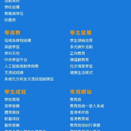
活動資訊
學校設備
教職員隊伍
校曆表
學與教
學生發展
班級及課程結構
學生領袖培育
英語學習
多元課外活動
學科天地
正向教育
中央學習平台
價值觀教育
人工智能推動學與教
社交情意學習
文憑試成績
健康生活模式
系統化分析及文憑試追蹤模型
學生成就
常用網站
學術獎項
教育局
音樂發展
教育局統一登入系統
體育競技
香港考評局
射藝項目
香港教育城
藝術發展
教育局培訓行事曆