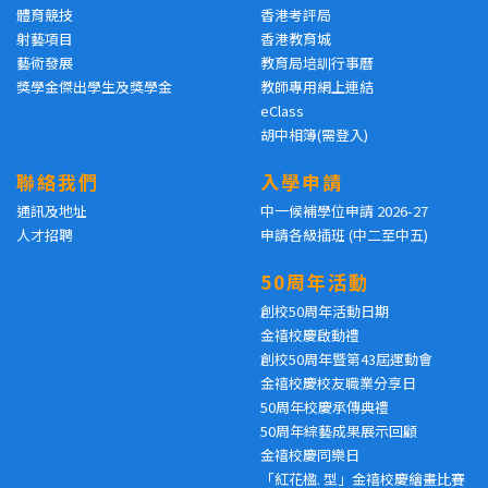
體育競技
香港考評局
射藝項目
香港教育城
藝術發展
教育局培訓行事曆
獎學金傑出學生及獎學金
教師專用網上連結
eClass
胡中相簿(需登入)
聯絡我們
入學申請
通訊及地址
中一候補學位申請 2026-27
人才招聘
申請各級插班 (中二至中五)
50周年活動
創校50周年活動日期
金禧校慶啟動禮
創校50周年暨第43屆運動會
金禧校慶校友職業分享日
50周年校慶承傳典禮
50周年綜藝成果展示回顧
金禧校慶同樂日
「紅花楹. 型」金禧校慶繪畫比賽