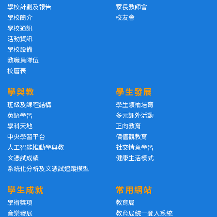
學校計劃及報告
家長教師會
學校簡介
校友會
學校通訊
活動資訊
學校設備
教職員隊伍
校曆表
學與教
學生發展
班級及課程結構
學生領袖培育
英語學習
多元課外活動
學科天地
正向教育
中央學習平台
價值觀教育
人工智能推動學與教
社交情意學習
文憑試成績
健康生活模式
系統化分析及文憑試追蹤模型
學生成就
常用網站
學術獎項
教育局
音樂發展
教育局統一登入系統