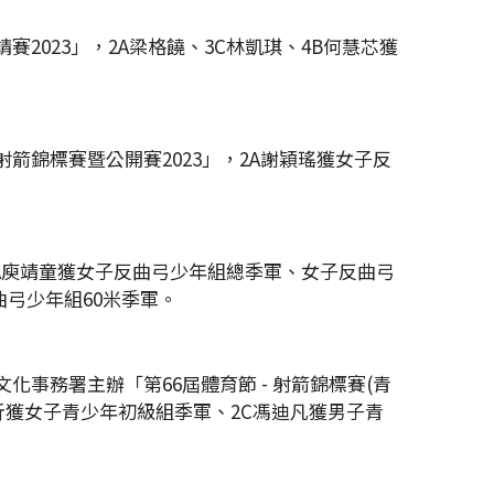
2023」，2A梁格饒、3C林凱琪、4B何慧芯獲
箭錦標賽暨公開賽2023」，2A謝穎瑤獲女子反
，5A庾靖童獲女子反曲弓少年組總季軍、女子反曲弓
曲弓少年組60米季軍。
化事務署主辦「第66屆體育節 - 射箭錦標賽(青
甄鎧沂獲女子青少年初級組季軍、2C馮迪凡獲男子青