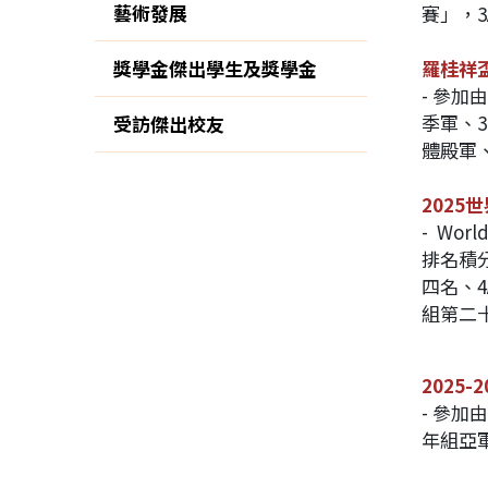
藝術發展
賽」，
獎學金傑出學生及獎學金
羅桂祥盃
- 參
季軍、3
受訪傑出校友
體殿軍
2025
-
Wor
排名積
四名、4
組第二
2025
- 參
年組亞