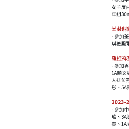
女子反
年組30
荃葵射箭
- 參加
琪獲殿
羅桂祥
- 參
1A趙
人排位冠
彤、5
2023
- 參加
瑤、3
睿、1