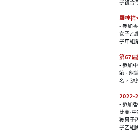
子複合
羅桂祥
- 參
女子乙
子甲組
第67屆
- 參
節 - 
名，3
202
- 參
比賽-
獲男子
子乙組