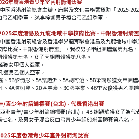
-2026年度香港青少年室內射箭淘汰賽
加由中國香港射箭總會主辦，康樂及文化事務署資助「
2025
曲弓乙組季軍、3A李梓睿男子複合弓乙組季軍。
 -2025年度港島及九龍地域中學校際比賽 - 中銀香港射箭
由中國香港射箭總會及香港學界體育聯會港島及九龍地域中學分會聯
校際比賽 - 中銀香港射箭盃」，我校男子甲組團體獲第九名
團體獲第七名，女子丙組團體獲第八名。
穎瑤獲女甲個人亞軍，
迪凡獲男乙個人亞軍，
瑤、5B黎倩彤、5A甄鎧沂、5A胡可澄、5B梁雨彤獲女甲團
凡、4A陳栩豐、2D區宇豪、3C張裕棠、4B李家俊獲男乙團
年/青少年射箭錦標賽(台北) - 代表香港出賽
「亞洲青年/青少年射箭錦標賽(台北) 」4B 謝穎瑤獲女子為
第七名，及男女子混合反曲弓青少年組60米團體賽第八名。
-2025年度香港青少年室外射箭淘汰賽