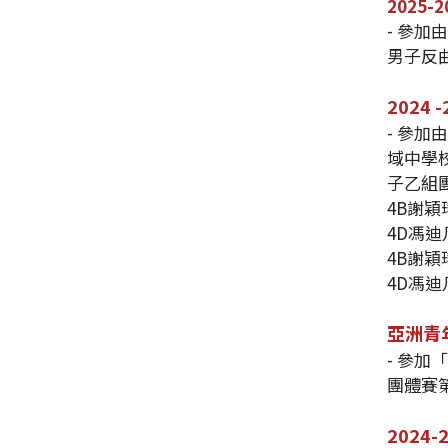
2025
- 參
男子反
2024
- 參加
域中學
子乙組
4B謝
4D馮
4B謝穎
4D馮迪
亞洲青
- 參加
團體賽
2024