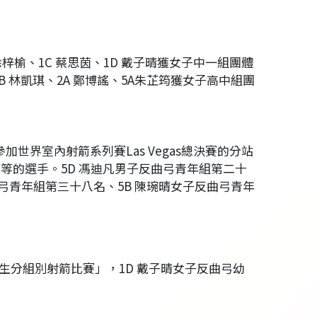
徐梓榆、1C
蔡思茵、1D
戴子晴獲女子中一組團體
B
林凱琪、2A
鄭博謠、5A朱芷筠獲女子高中組團
選手參加世界室內射箭系列賽Las Vegas總決賽的分站
等的選手。5D
馮迪凡男子反曲弓青年組第二十
弓青年組第三十八名、5B
陳琬晴女子反曲弓青年
生分組別射箭比賽」，1D
戴子晴女子反曲弓幼