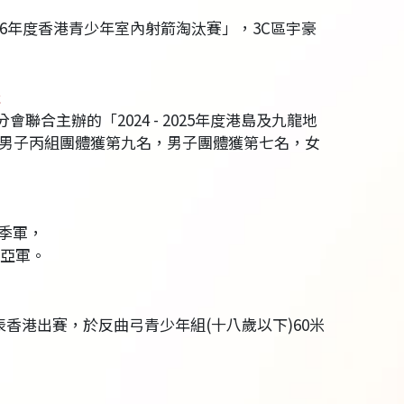
-2026年度香港青少年室內射箭淘汰賽」，3C區宇豪
盃
合主辦的「2024 - 2025年度港島及九龍地
，男子丙組團體獲第九名，男子團體獲第七名，女
體季軍，
體亞軍。
代表香港出賽，於反曲弓青少年組(十八歲以下)60米