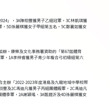
024」，3A陳栩豐獲男子乙組冠軍，3C林凱琪獲
軍，5D孫麗棋獲女子甲組第五名，5C鄭襄如獲女
協辦，康樂及文化事務署資助的「第67屆體育
組亞軍，1A李梓睿獲男子青少年複合弓初級組第六
辦「2022-2023年度港島及九龍地域中學校際
栩豐及2C馮迪凡獲男子丙組團體殿軍，2C馮迪凡
團體季軍，2A謝穎瑤、3A甄鎧沂及4D孫麗棋獲女