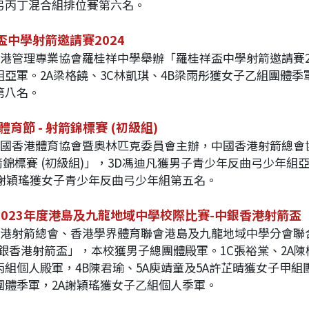
弓丙丁混合組排位賽第六名。
盃中學射箭邀請賽2024
加香港管理專業協會羅桂祥中學舉辦「羅桂祥盃中學射箭邀請賽2
組亞軍。2A梁格饒、3C林凱琪、4B梁雨彤獲女子乙組團體季
第八名。
體育節 - 射箭錦標賽 (初級組)
加中國香港體育協會暨奧林匹克委員會主辦，中國香港射箭總會
射箭錦標賽 (初級組)」，3D馮迪凡獲男子青少年反曲弓少年
A謝穎瑤獲女子青少年反曲弓少年組第五名。
2-2023年度港島及九龍地域中學校際比賽-中銀香港射箭盃
加香港射箭總會、香港學界體育聯會港島及九龍地域中學分會聯合主
中銀香港射箭盃」，本校獲男子總團體殿軍。1C張裕棠、2A陳
丙組個人殿軍，4B陳君瑜、5A庾靖童及5A許芷晴獲女子甲組
團體季軍，2A謝穎瑤獲女子乙組個人季軍。