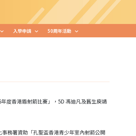
入學申請
50周年活動
26年度香港盾射箭比賽」，5D
馮迪凡及舊生庾靖
化事務署資助「孔聖盃香港青少年室內射箭公開