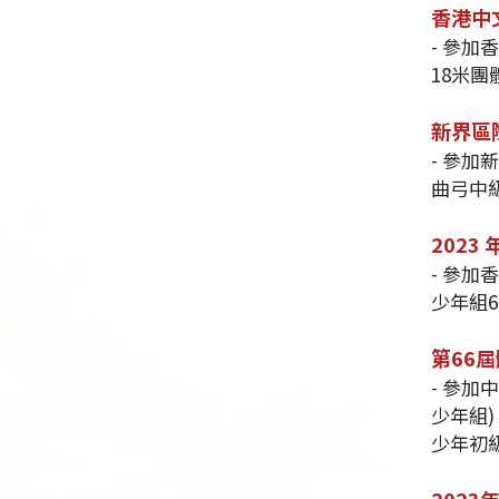
香港中
- 參
18米團
新界區
- 參
曲弓中
2023
- 參加
少年組
第66屆
- 參
少年組)
少年初