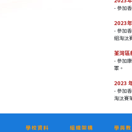
202
- 參加
202
- 參
組淘汰
荃灣區射
- 參
軍。
2023
- 參
淘汰賽
學校資料
組織架構
學與教