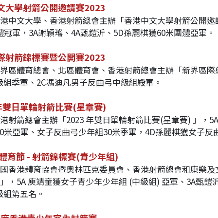
文大學射箭公開邀請賽2023
加香港中文大學、香港射箭總會主辦「香港中文大學射箭公開邀請賽
體冠軍，3A謝穎瑤、4A甄鎧沂、5D孫麗棋獲60米團體亞軍。
際射箭錦標賽暨公開賽2023
加新界區體育總會、北區體育會、香港射箭總會主辦「新界區際射
級組季軍、2C馮迪凡男子反曲弓中級組殿軍。
 年雙日單輪射箭比賽(星章賽)
香港射箭總會主辦「2023 年雙日單輪射箭比賽(星章賽) 」
60米亞軍、女子反曲弓少年組30米季軍，4D孫麗棋獲女子反
體育節 - 射箭錦標賽(青少年組)
加中國香港體育協會暨奧林匹克委員會、香港射箭總會和康樂及文
 」，5A 庾靖童獲女子青少年少年組 (中級組) 亞軍、3A
級組第五名。