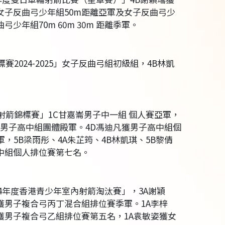
、女子反曲弓少年組50m距離亞軍及女子反曲弓少
年組70m 60m 30m 距離季軍。
2024-2025」女子反曲弓組初級組，4B林凱
射箭錦標賽」1C甘嘉崙男子中一組 個人賽亞軍，
竣獲男子高中組團體殿軍。4D馮迪凡獲男子高中組個
，5B梁雨彤、4A朱芷筠、4B林凱琪、5B黎倩
初中組個人排位賽第七名。
24年度香港青少年室內射箭淘汰賽」，3A謝穎
獲男子複合弓丙丁混合組排位賽季軍。1A李梓
晞獲男子複合弓乙組排位賽第五名，1A袁敏姿獲女