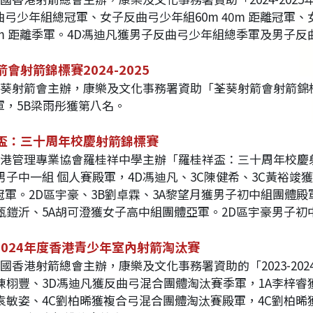
曲弓少年組總冠軍、女子反曲弓少年組60m 40m 距離冠軍
m 距離季軍。4D馮迪凡獲男子反曲弓少年組總季軍及男子反曲弓少
會射箭錦標賽2024-2025
荃葵射箭會主辦，康樂及文化事務署資助「荃葵射箭會射箭錦標賽
軍，5B梁雨彤獲第八名。
盃：三十周年校慶射箭錦標賽
加香港管理專業協會羅桂祥中學主辦「羅桂祥盃：三十周年校慶
文男子中一組 個人賽殿軍，4D馮迪凡、3C陳健希、3C黃裕
軍。2D區宇豪、3B劉卓霖、3A黎望月獲男子初中組團體殿軍
A甄鎧沂、5A胡可澄獲女子高中組團體亞軍。2D區宇豪男子
-2024年度香港青少年室內射箭淘汰賽
中國香港射箭總會主辦，康樂及文化事務署資助的「2023-20
A陳栩豐、3D馮迪凡獲反曲弓混合團體淘汰賽季軍，1A李梓睿
A袁敏姿、4C劉柏晞獲複合弓混合團體淘汰賽殿軍，4C劉柏