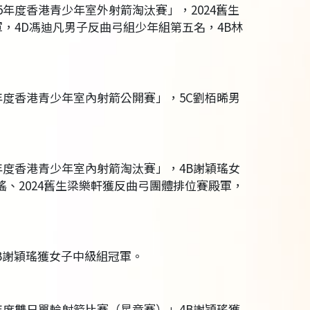
25年度香港青少年室外射箭淘汰賽」，2024舊生
，4D馮迪凡男子反曲弓組少年組第五名，4B林
25年度香港青少年室內射箭公開賽」，5C劉栢晞男
25年度香港青少年室內射箭淘汰賽」，4B謝穎瑤女
瑤、2024舊生梁樂軒獲反曲弓團體排位賽殿軍，
4B謝穎瑤獲女子中級組冠軍。
25年度雙日單輪射箭比賽（星章賽）」4B謝穎瑤獲