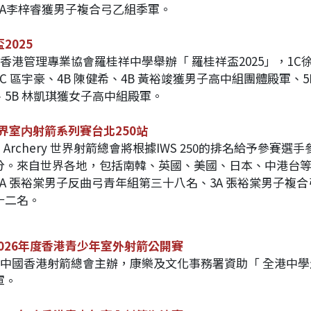
3A李梓睿獲男子複合弓乙組季軍。
2025
加由香港管理專業協會羅桂祥中學舉辦「
羅桂祥盃2025」，1C
C
區宇豪、4B
陳健希、4B
黃裕竣獲男子高中組團體殿軍、5
、5B
林凱琪獲女子高中組殿軍。
世界室内射箭系列賽台北250站
ld Archery 世界射箭總會將根據IWS 250的排名給予參賽
分。來自世界各地，包括南韓、英國、美國、日本、中港台等
A
張裕棠男子反曲弓青年組第三十八名、3A
張裕棠男子複合
十二名。
-2026年度香港青少年室外射箭公開賽
加由中國香港射箭總會主辦，康樂及文化事務署資助「
全港中學
軍。