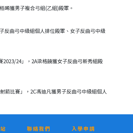
劉栢晞獲男子複合弓組(乙組)殿軍。
獲女子反曲弓中級組個人排位殿軍、女子反曲弓中級
023/24」，2A梁格饒獲女子反曲弓新秀組殿
港盃射箭比賽」，2C馮迪凡獲男子反曲弓中級組個人
網站
聯絡我們
入學申請