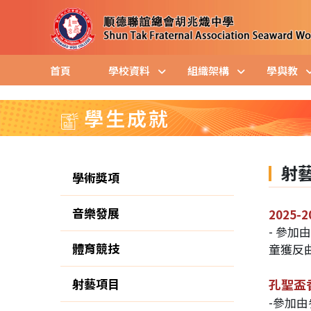
首頁
學校資料
組織架構
學與教
學生成就
射
學術獎項
音樂發展
2025
- 參加
體育競技
童獲反
射藝項目
孔聖盃
-參加