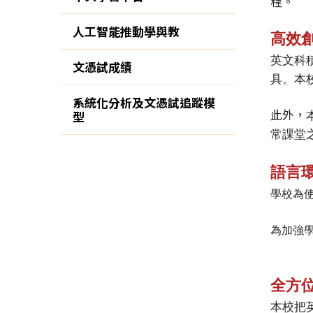
程。
人工智能推動學與教
高效
英文科積
文憑試成績
具。本
系統化分析及文憑試追蹤模
此外，
型
常課堂
語言
學校為
為加強
全方
本校把