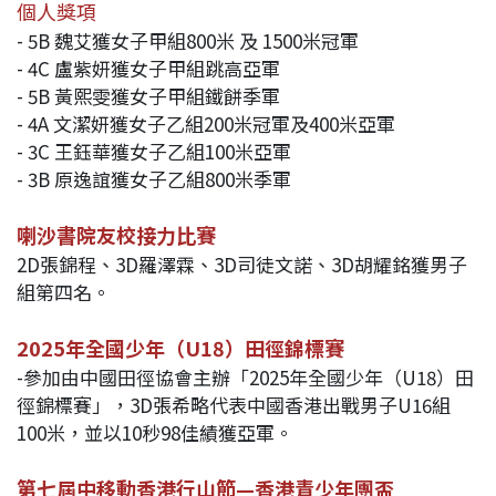
個人獎項
- 5B 魏艾獲女子甲組800米 及 1500米冠軍
- 4C 盧紫妍獲女子甲組跳高亞軍
- 5B 黃熙雯獲女子甲組鐵餅季軍
- 4A 文潔妍獲女子乙組200米冠軍及400米亞軍
- 3C 王鈺華獲女子乙組100米亞軍
- 3B 原逸誼獲女子乙組800米季軍
喇沙書院友校接力比賽
2D張錦程、3D羅澤霖、3D司徒文諾、3D胡耀銘獲男子
組第四名。
2025年全國少年（U18）田徑錦標賽
-參加由中國田徑協會主辦「2025年全國少年（U18）田
徑錦標賽」，3D張希略代表中國香港出戰男子U16組
100米，並以10秒98佳績獲亞軍。
第七屆中移動香港行山節—香港青少年團盃