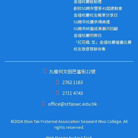
金禧校慶啟動禮
創校50周年暨第43屆運動會
金禧校慶校友職業分享日
50周年校慶承傳典禮
50周年綜藝成果展示回顧
金禧校慶同樂日
「紅花楹. 型」金禧校慶繪畫比賽
校友致意賀辭收集
九龍何文田巴富街22號
2762 1183
2711 4743
office@stfaswc.edu.hk
©2024 Shun Tak Fraternal Association Seaward Woo College. All
rights reserved.
Web Design
by
East Tech