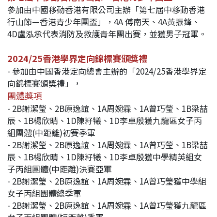
參加由中國移動香港有限公司主辦「第七屆中移動香港
行山節—香港青少年團盃」，4A 傅南天、4A黃振鋒、
4D盧泓承代表消防及救護青年團出賽，並獲男子冠軍。
2024/25香港學界定向錦標賽頒獎禮
- 參加由中國香港定向總會主辦的「2024/25香港學界定
向錦標賽頒獎禮」，
團體獎項
- 2B謝潔瑩、2B原逸誼、1A周婉霖、1A曾巧瑩、1B梁喆
辰、1B楊欣晴、1D陳籽犧、1D李卓殷獲九龍區女子丙
組團體(中距離)初賽季軍
- 2B謝潔瑩、2B原逸誼、1A周婉霖、1A曾巧瑩、1B梁喆
辰、1B楊欣晴、1D陳籽犧、1D李卓殷獲中學精英組女
子丙組團體(中距離)決賽亞軍
- 2B謝潔瑩、2B原逸誼、1A周婉霖、1A曾巧瑩獲中學組
女子丙組團體總季軍
- 2B謝潔瑩、2B原逸誼、1A周婉霖、1A曾巧瑩獲九龍區