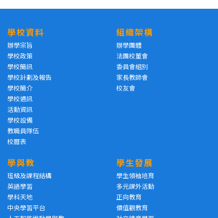
學校資料
組織架構
辦學宗旨
辦學團體
學校政策
法團校董會
學校簡訊
委員會組別
學校計劃及報告
家長教師會
學校簡介
校友會
學校通訊
活動資訊
學校設備
教職員隊伍
校曆表
學與教
學生發展
班級及課程結構
學生領袖培育
英語學習
多元課外活動
學科天地
正向教育
中央學習平台
價值觀教育