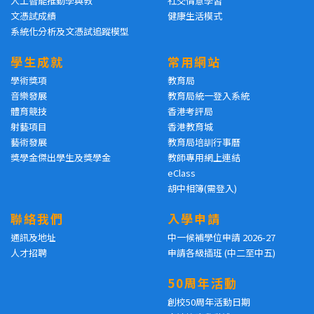
人工智能推動學與教
社交情意學習
文憑試成績
健康生活模式
系統化分析及文憑試追蹤模型
學生成就
常用網站
學術獎項
教育局
音樂發展
教育局統一登入系統
體育競技
香港考評局
射藝項目
香港教育城
藝術發展
教育局培訓行事曆
獎學金傑出學生及獎學金
教師專用網上連結
eClass
胡中相簿(需登入)
聯絡我們
入學申請
通訊及地址
中一候補學位申請 2026-27
人才招聘
申請各級插班 (中二至中五)
50周年活動
創校50周年活動日期