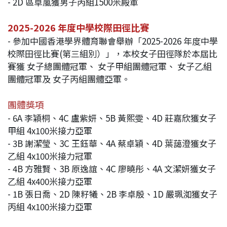
- 2D 區卓嵐獲男子丙組1500米殿軍
2025-2026 年度中學校際田徑比賽
- 參加中國香港學界體育聯會舉辦「2025-2026 年度中學
校際田徑比賽(第三組別）」，本校女子田徑隊於本屆比
賽獲
女子總團體冠軍、
女子甲組團體冠軍、
女子乙組
團體冠軍及
女子丙組團體亞軍。
團體獎項
- 6A 李穎桐、4C 盧紫妍、5B 黃熙雯、4D 莊嘉欣獲女子
甲組 4x100米接力亞軍
- 3B 謝潔瑩、3C 王鈺華、4A 蔡卓穎、4D 葉藹澄獲女子
乙組 4x100米接力冠軍
- 4B 方雅賢、3B 原逸誼、4C 廖曉彤、4A 文潔妍獲女子
乙組 4x400米接力亞軍
- 1B 張日喬、2D 陳籽犧、2B 李卓殷、1D 嚴珮洳獲女子
丙組 4x100米接力亞軍