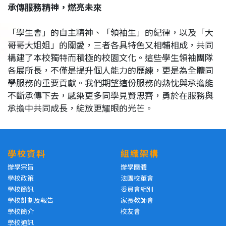
承傳服務精神，燃亮未來
「學生會」的自主精神、「領袖生」的紀律，以及「大
哥哥大姐姐」的關愛，三者各具特色又相輔相成，共同
構建了本校獨特而積極的校園文化。這些學生領袖團隊
各展所長，不僅是提升個人能力的歷練，更是為全體同
學服務的重要貢獻。我們期望這份服務的熱忱與承擔能
不斷承傳下去，感染更多同學見賢思齊，勇於在服務與
承擔中共同成長，綻放更耀眼的光芒。
學校資料
組織架構
辦學宗旨
辦學團體
學校政策
法團校董會
學校簡訊
委員會組別
學校計劃及報告
家長教師會
學校簡介
校友會
學校通訊