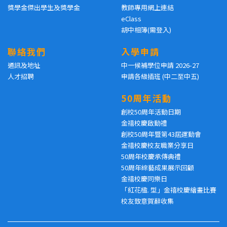
獎學金傑出學生及獎學金
教師專用網上連結
eClass
胡中相簿(需登入)
聯絡我們
入學申請
通訊及地址
中一候補學位申請 2026-27
人才招聘
申請各級插班 (中二至中五)
50周年活動
創校50周年活動日期
金禧校慶啟動禮
創校50周年暨第43屆運動會
金禧校慶校友職業分享日
50周年校慶承傳典禮
50周年綜藝成果展示回顧
金禧校慶同樂日
「紅花楹. 型」金禧校慶繪畫比賽
校友致意賀辭收集