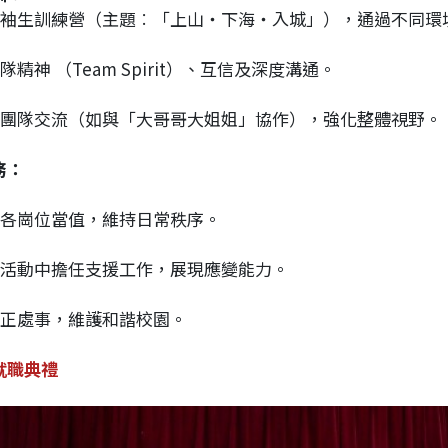
與領袖生訓練營（主題︰「上山‧下海‧入城」），通過不同
團隊精神 （Team Spirit）、互信及深度溝通。
過跨團隊交流（如與「大哥哥大姐姐」協作），強化整體視野。
務：
校園各崗位當值，維持日常秩序。
大型活動中擔任支援工作，展現應變能力。
會公正處事，維護和諧校園。
就職典禮