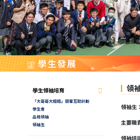
學生發展
領
學生領袖培育
「大哥哥大姐姐」朋輩互助計劃
領袖生
學生會
品格領䄂
主要職
領袖生
領袖培