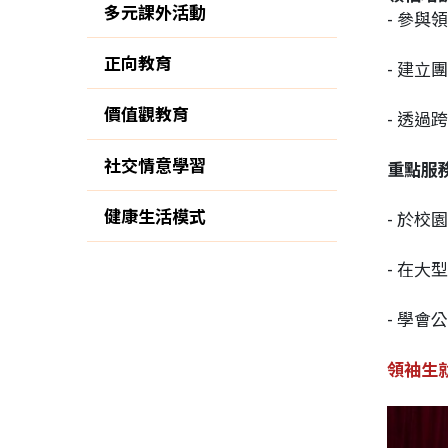
多元課外活動
- 參
正向教育
- 建立
價值觀教育
- 透
社交情意學習
重點服
健康生活模式
- 於
- 在
- 學
領袖生