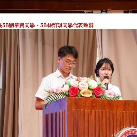
長5B劉章賢同學、5B林凱琪同學代表致辭