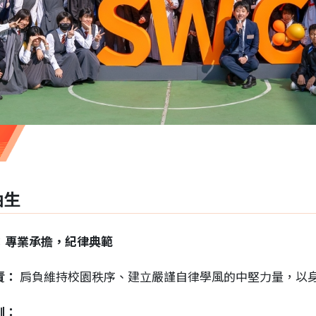
袖生
：專業承擔，紀律典範
責：
肩負維持校園秩序、建立嚴謹自律學風的中堅力量，以
訓：