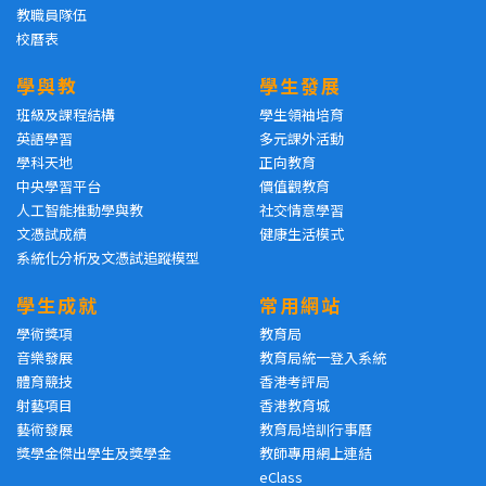
教職員隊伍
校曆表
學與教
學生發展
班級及課程結構
學生領袖培育
英語學習
多元課外活動
學科天地
正向教育
中央學習平台
價值觀教育
人工智能推動學與教
社交情意學習
文憑試成績
健康生活模式
系統化分析及文憑試追蹤模型
學生成就
常用網站
學術獎項
教育局
音樂發展
教育局統一登入系統
體育競技
香港考評局
射藝項目
香港教育城
藝術發展
教育局培訓行事曆
獎學金傑出學生及獎學金
教師專用網上連結
eClass