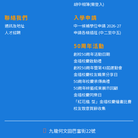
胡中相簿(需登入)
聯絡我們
入學申請
通訊及地址
中一候補學位申請 2026-27
人才招聘
申請各級插班 (中二至中五)
50周年活動
創校50周年活動日期
金禧校慶啟動禮
創校50周年暨第43屆運動會
金禧校慶校友職業分享日
50周年校慶承傳典禮
50周年綜藝成果展示回顧
金禧校慶同樂日
「紅花楹. 型」金禧校慶繪畫比賽
校友致意賀辭收集
九龍何文田巴富街22號