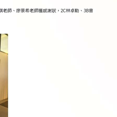
琪老師、廖景希老師獲感謝狀，2C林卓勳、3B曾