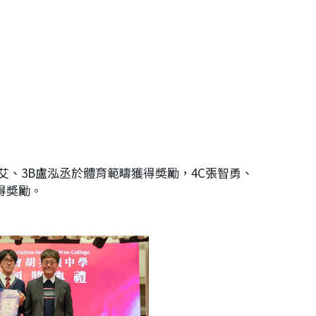
艾、3B盧泓丞於體育範疇獲得奬勵，4C張智勇、
得奬勵。