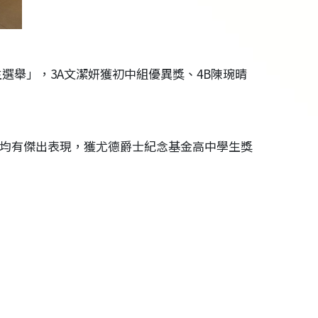
學生選舉」，3A文潔妍獲初中組優異獎、4B陳琬晴
活動均有傑出表現，獲尤德爵士紀念基金高中學生獎