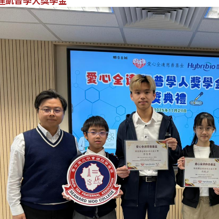
達凱普學人獎學金