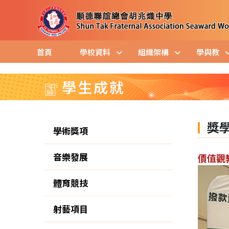
首頁
學校資料
組織架構
學與教
學生成就
獎
學術獎項
音樂發展
價值觀
體育競技
射藝項目