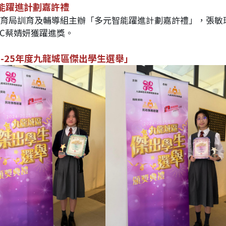
能躍進計劃嘉許禮
加教育局訓育及輔導組主辦「多元智能躍進計劃嘉許禮」，張敏
3C蔡婧妍獲躍進獎。
24-25年度九龍城區傑出學生選舉」