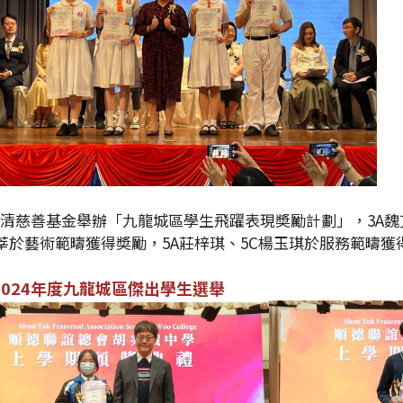
加玉清慈善基金舉辦「九龍城區學生飛躍表現奬勵計劃」，3A魏
羽莘於藝術範疇獲得奬勵，5A莊梓琪、5C楊玉琪於服務範疇獲
-2024年度九龍城區傑出學生選舉