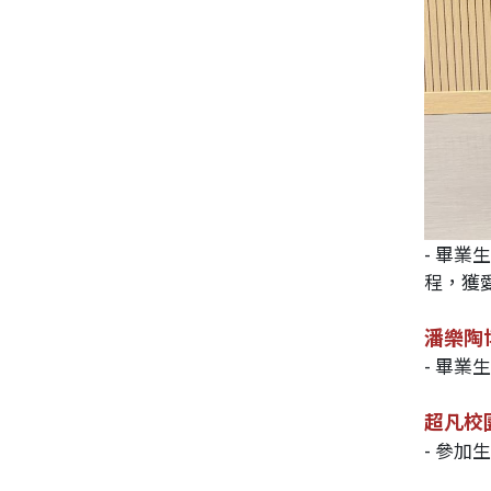
- 畢
程，獲
潘樂陶
- 畢
超凡校園
- 參加