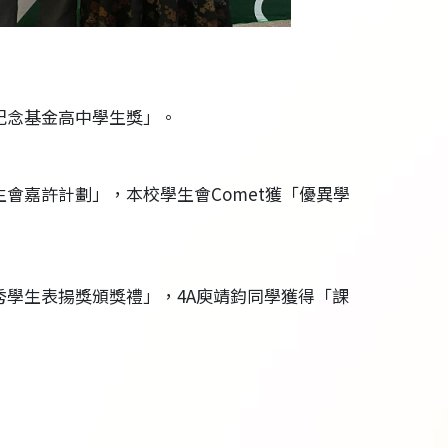
紀念基金高中學生獎」。
會嘉許計劃」，本校學生會Comet獲「優異學
秀學生表揚獎頒獎禮」，4A庾靖鈞同學獲得「課