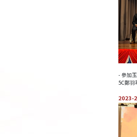
- 參
5C鄭
2023