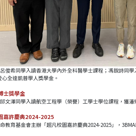
業生呂俊希同學入讀香港大學內外全科醫學士課程；馮銳詩同
愛心全達凱普學人獎學金。
博士獎學金
業生邱文澤同學入讀航空工程學（榮譽）工學士學位課程，獲潘
嘉許慶典2024-2025
生命教育基金會主辦「超凡校園嘉許慶典2024-2025」，3BMAHMO