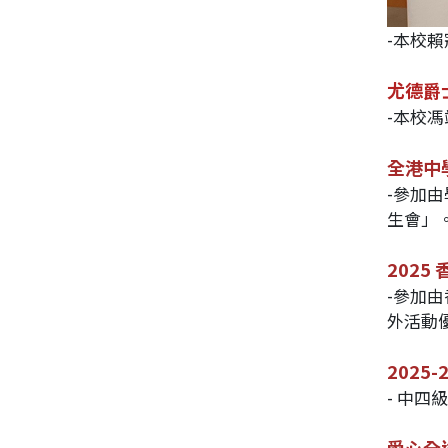
-本校
尤德爵
-本校
全港中學
-參加
生會」
202
-參加
外活動
2025
- 中四