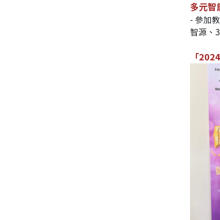
多元智
- 參
智源、
「20