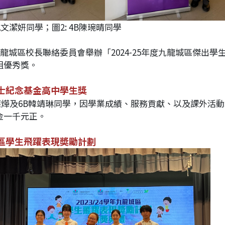
A文潔妍同學；圖2: 4B陳琬晴同學
九龍城區校長聯絡委員會舉辦「2024-25年度九龍城區傑出
組優秀獎。
士紀念基金高中學生獎
A成應燁及6B韓靖琳同學，因學業成績、服務貢獻、以及課外
金一千元正。
區學生飛躍表現奬勵計劃