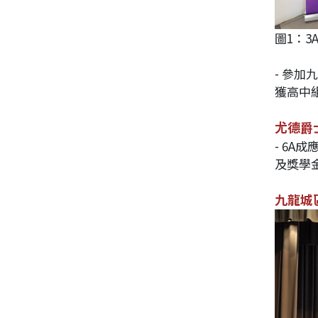
圖1：3
- 參加
獲高中
尤德爵
- 6
及獎學
九龍城