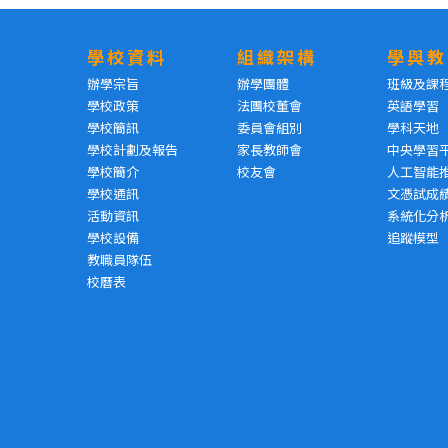
學校資料
組織架構
學與教
辦學宗旨
辦學團體
班級及課
學校政策
法團校董會
英語學習
學校簡訊
委員會組別
學科天地
學校計劃及報告
家長教師會
中央學習
學校簡介
校友會
人工智能
學校通訊
文憑試成
活動資訊
系統化分
學校設備
追蹤模型
教職員隊伍
校曆表