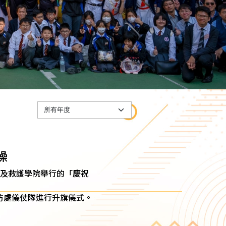
操
消防及救護學院舉行的「慶祝
防處儀仗隊進行升旗儀式。