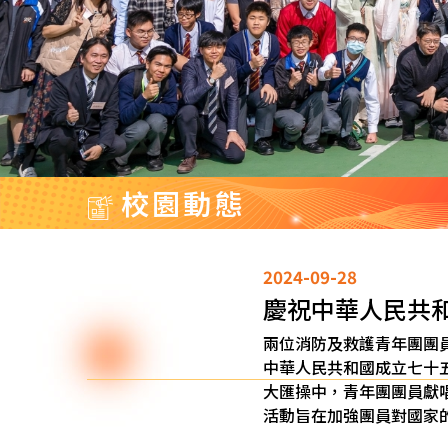
校園動態
2024-09-28
慶祝中華人民共
兩位消防及救護青年團團員 
中華人民共和國成立七十
大匯操中，青年團團員獻
活動旨在加強團員對國家