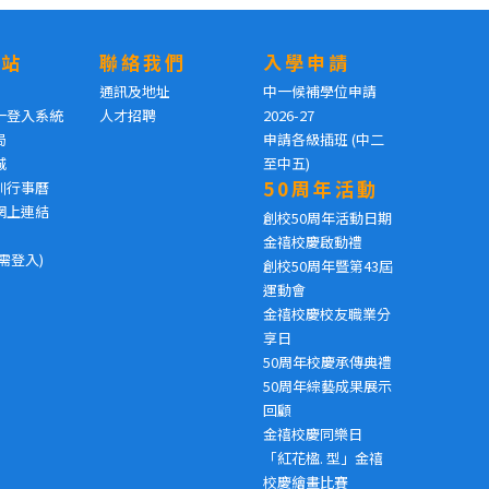
網站
聯絡我們
入學申請
通訊及地址
中一候補學位申請
一登入系統
人才招聘
2026-27
局
申請各級插班 (中二
城
至中五)
50周年活動
訓行事曆
網上連結
創校50周年活動日期
金禧校慶啟動禮
需登入)
創校50周年暨第43屆
運動會
金禧校慶校友職業分
享日
50周年校慶承傳典禮
50周年綜藝成果展示
回顧
金禧校慶同樂日
「紅花楹. 型」金禧
校慶繪畫比賽