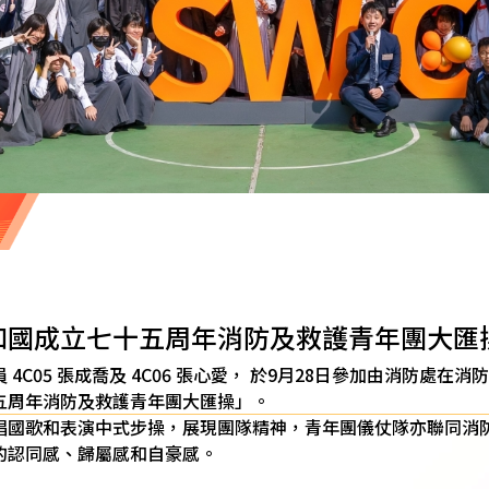
和國成立七十五周年消防及救護青年團大匯
4C05 張成喬及 4C06 張心愛， 於9月28日參加由消防處在
五周年消防及救護青年團大匯操」。
唱國歌和表演中式步操，展現團隊精神，青年團儀仗隊亦聯同消
的認同感、歸屬感和自豪感。