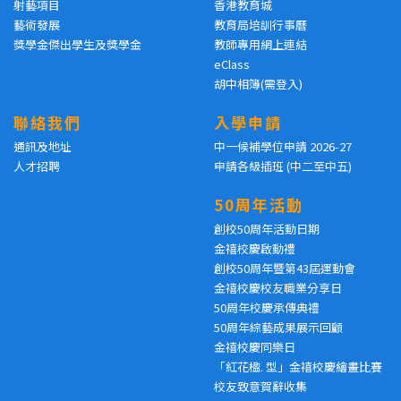
射藝項目
香港教育城
藝術發展
教育局培訓行事曆
獎學金傑出學生及獎學金
教師專用網上連結
eClass
胡中相簿(需登入)
聯絡我們
入學申請
通訊及地址
中一候補學位申請 2026-27
人才招聘
申請各級插班 (中二至中五)
50周年活動
創校50周年活動日期
金禧校慶啟動禮
創校50周年暨第43屆運動會
金禧校慶校友職業分享日
50周年校慶承傳典禮
50周年綜藝成果展示回顧
金禧校慶同樂日
「紅花楹. 型」金禧校慶繪畫比賽
校友致意賀辭收集