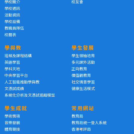
學校簡介
校友會
學校通訊
活動資訊
學校設備
教職員隊伍
校曆表
學與教
學生發展
班級及課程結構
學生領袖培育
英語學習
多元課外活動
學科天地
正向教育
中央學習平台
價值觀教育
人工智能推動學與教
社交情意學習
文憑試成績
健康生活模式
系統化分析及文憑試追蹤模型
學生成就
常用網站
學術獎項
教育局
音樂發展
教育局統一登入系統
體育競技
香港考評局