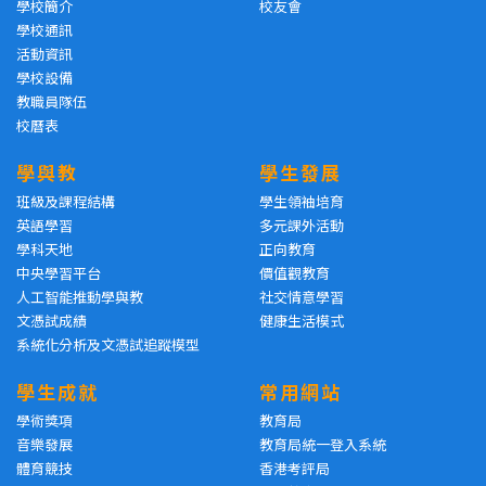
學校簡介
校友會
學校通訊
活動資訊
學校設備
教職員隊伍
校曆表
學與教
學生發展
班級及課程結構
學生領袖培育
英語學習
多元課外活動
學科天地
正向教育
中央學習平台
價值觀教育
人工智能推動學與教
社交情意學習
文憑試成績
健康生活模式
系統化分析及文憑試追蹤模型
學生成就
常用網站
學術獎項
教育局
音樂發展
教育局統一登入系統
體育競技
香港考評局