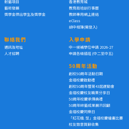
射藝項目
香港教育城
藝術發展
教育局培訓行事曆
獎學金傑出學生及獎學金
教師專用網上連結
eClass
胡中相簿(需登入)
聯絡我們
入學申請
通訊及地址
中一候補學位申請 2026-27
人才招聘
申請各級插班 (中二至中五)
50周年活動
創校50周年活動日期
金禧校慶啟動禮
創校50周年暨第43屆運動會
金禧校慶校友職業分享日
50周年校慶承傳典禮
50周年綜藝成果展示回顧
金禧校慶同樂日
「紅花楹. 型」金禧校慶繪畫比賽
校友致意賀辭收集