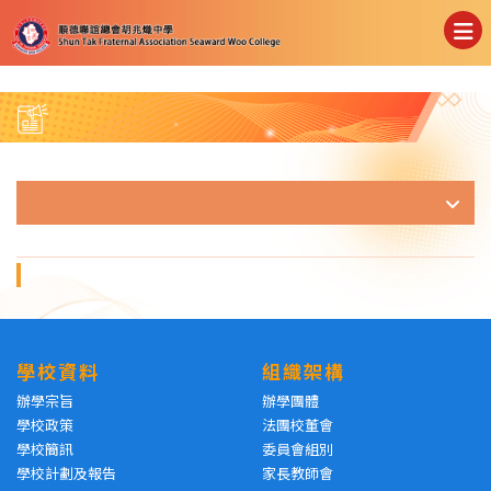
學校資料
組織架構
辦學宗旨
辦學團體
學校政策
法團校董會
學校簡訊
委員會組別
學校計劃及報告
家長教師會