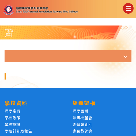
學校資料
組織架構
辦學宗旨
辦學團體
學校政策
法團校董會
學校簡訊
委員會組別
學校計劃及報告
家長教師會