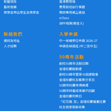
射藝項目
香港教育城
藝術發展
教育局培訓行事曆
獎學金傑出學生及獎學金
教師專用網上連結
eClass
胡中相簿(需登入)
聯絡我們
入學申請
通訊及地址
中一候補學位申請 2026-27
人才招聘
申請各級插班 (中二至中五)
50周年活動
創校50周年活動日期
金禧校慶啟動禮
創校50周年暨第43屆運動會
金禧校慶校友職業分享日
50周年校慶承傳典禮
50周年綜藝成果展示回顧
金禧校慶同樂日
「紅花楹. 型」金禧校慶繪畫比賽
校友致意賀辭收集