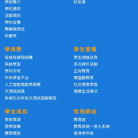
學校簡介
校友會
學校通訊
活動資訊
學校設備
教職員隊伍
校曆表
學與教
學生發展
班級及課程結構
學生領袖培育
英語學習
多元課外活動
學科天地
正向教育
中央學習平台
價值觀教育
人工智能推動學與教
社交情意學習
文憑試成績
健康生活模式
系統化分析及文憑試追蹤模型
學生成就
常用網站
學術獎項
教育局
音樂發展
教育局統一登入系統
體育競技
香港考評局