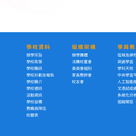
學校資料
組織架構
學與教
辦學宗旨
辦學團體
班級及課
學校政策
法團校董會
英語學習
學校簡訊
委員會組別
學科天地
學校計劃及報告
家長教師會
中央學習
學校簡介
校友會
人工智能
學校通訊
文憑試成
活動資訊
系統化分
學校設備
追蹤模型
教職員隊伍
校曆表