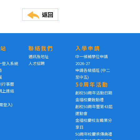
返回
網站
聯絡我們
入學申請
通訊及地址
中一候補學位申請
一登入系統
人才招聘
2026-27
局
申請各級插班 (中二
城
至中五)
50周年活動
訓行事曆
網上連結
創校50周年活動日期
金禧校慶啟動禮
需登入)
創校50周年暨第43屆
運動會
金禧校慶校友職業分
享日
50周年校慶承傳典禮