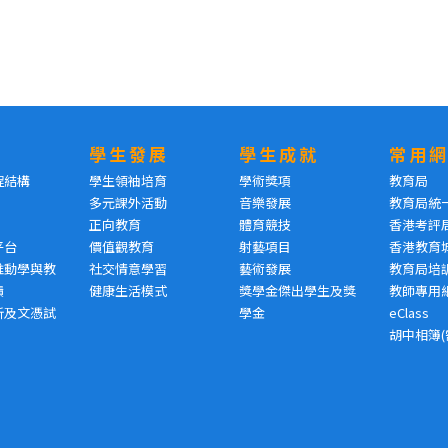
學生發展
學生成就
常用
程結構
學生領袖培育
學術獎項
教育局
多元課外活動
音樂發展
教育局統
正向教育
體育競技
香港考評
平台
價值觀教育
射藝項目
香港教育
推動學與教
社交情意學習
藝術發展
教育局培
績
健康生活模式
獎學金傑出學生及獎
教師專用
析及文憑試
學金
eClass
胡中相簿(