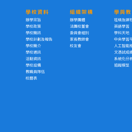
學校資料
組織架構
學與教
辦學宗旨
辦學團體
班級及課
學校政策
法團校董會
英語學習
學校簡訊
委員會組別
學科天地
學校計劃及報告
家長教師會
中央學習
學校簡介
校友會
人工智能
學校通訊
文憑試成
活動資訊
系統化分
學校設備
追蹤模型
教職員隊伍
校曆表