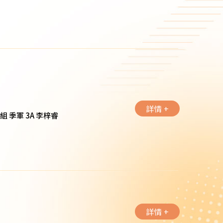
詳情 +
季軍 3A 李梓睿
詳情 +