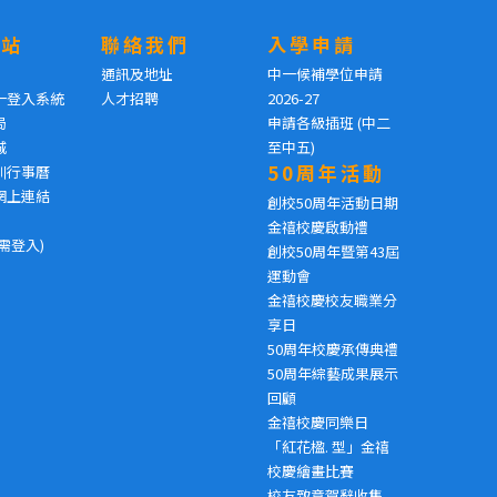
網站
聯絡我們
入學申請
通訊及地址
中一候補學位申請
一登入系統
人才招聘
2026-27
局
申請各級插班 (中二
城
至中五)
50周年活動
訓行事曆
網上連結
創校50周年活動日期
金禧校慶啟動禮
需登入)
創校50周年暨第43屆
運動會
金禧校慶校友職業分
享日
50周年校慶承傳典禮
50周年綜藝成果展示
回顧
金禧校慶同樂日
「紅花楹. 型」金禧
校慶繪畫比賽
校友致意賀辭收集