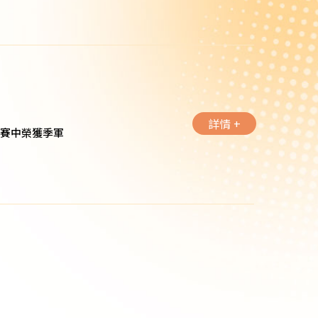
詳情 +
計比賽中榮獲季軍