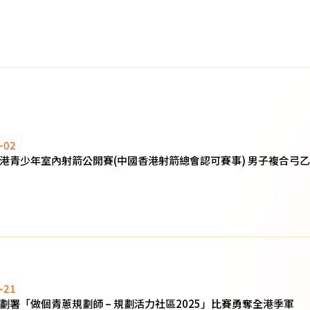
-02
港青少年室內射箭公開賽(中國香港射箭總會認可賽事) 男子複合弓乙組 
-21
劃署「做個青蔥規劃師 – 規劃活力社區2025」比賽勇奪全港季軍