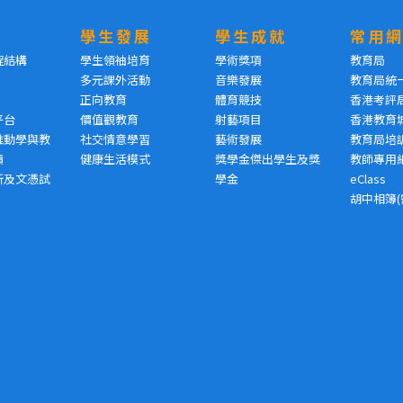
學生發展
學生成就
常用
程結構
學生領袖培育
學術獎項
教育局
多元課外活動
音樂發展
教育局統
正向教育
體育競技
香港考評
平台
價值觀教育
射藝項目
香港教育
推動學與教
社交情意學習
藝術發展
教育局培
績
健康生活模式
獎學金傑出學生及獎
教師專用
析及文憑試
學金
eClass
胡中相簿(