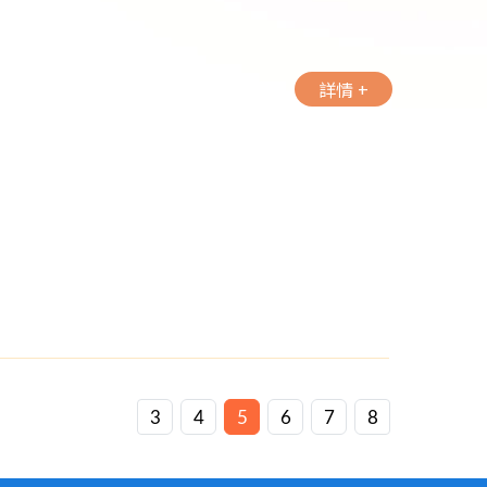
詳情 +
3
4
5
6
7
8