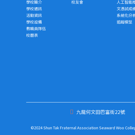
學校簡介
校友會
人工智能
學校通訊
文憑試成
活動資訊
系統化分
學校設備
追蹤模型
教職員隊伍
校曆表
九龍何文田巴富街22號
©2024 Shun Tak Fraternal Association Seaward Woo College