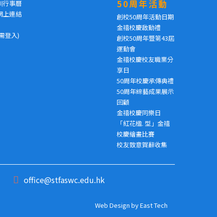
50周年活動
訓行事曆
網上連結
創校50周年活動日期
金禧校慶啟動禮
需登入)
創校50周年暨第43屆
運動會
金禧校慶校友職業分
享日
50周年校慶承傳典禮
50周年綜藝成果展示
回顧
金禧校慶同樂日
「紅花楹. 型」金禧
校慶繪畫比賽
校友致意賀辭收集
office@stfaswc.edu.hk
Web Design
by
East Tech