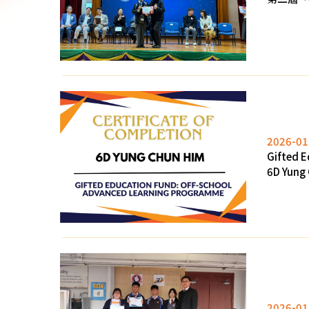
2026-01
Gifted E
6D Yung
2026-01