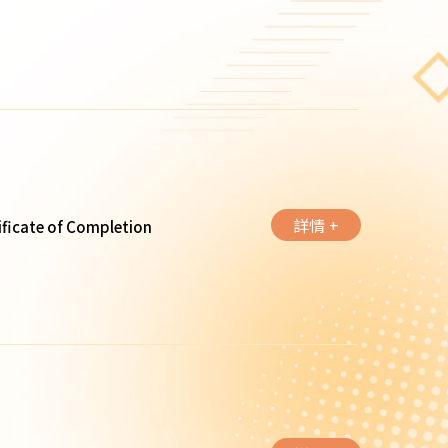
詳情 +
ificate of Completion