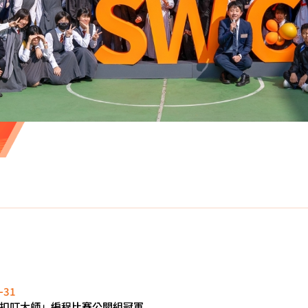
-31
扣叮大師」編程比賽公開組冠軍