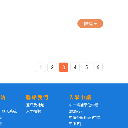
詳情 +
1
2
3
4
5
6
網站
聯絡我們
入學申請
通訊及地址
中一候補學位申請
一登入系統
人才招聘
2026-27
局
申請各級插班 (中二
城
至中五)