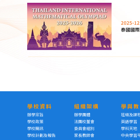
2025-12
泰國國際數
學校資料
組織架構
學與教
辦學宗旨
辦學團體
班級及課
學校政策
法團校董會
英語學習
學校簡訊
委員會組別
學科天地
學校計劃及報告
家長教師會
中央學習