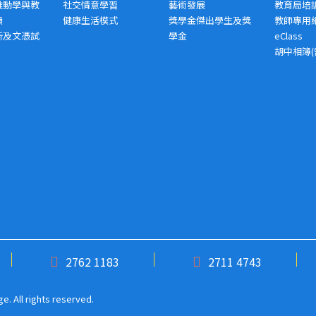
推動學與教
社交情意學習
藝術發展
教育局培
績
健康生活模式
獎學金傑出學生及獎
教師專用
析及文憑試
學金
eClass
胡中相簿(
2762 1183
2711 4743
. All rights reserved.