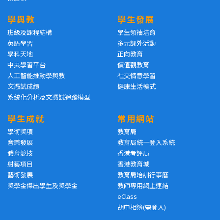
學與教
學生發展
班級及課程結構
學生領袖培育
英語學習
多元課外活動
學科天地
正向教育
中央學習平台
價值觀教育
人工智能推動學與教
社交情意學習
文憑試成績
健康生活模式
系統化分析及文憑試追蹤模型
學生成就
常用網站
學術獎項
教育局
音樂發展
教育局統一登入系統
體育競技
香港考評局
射藝項目
香港教育城
藝術發展
教育局培訓行事曆
獎學金傑出學生及獎學金
教師專用網上連結
eClass
胡中相簿(需登入)