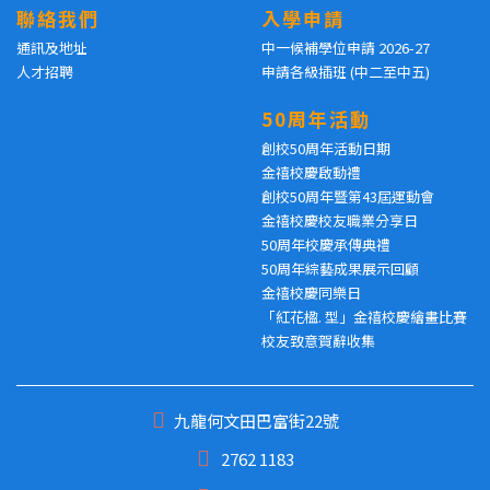
聯絡我們
入學申請
通訊及地址
中一候補學位申請 2026-27
人才招聘
申請各級插班 (中二至中五)
50周年活動
創校50周年活動日期
金禧校慶啟動禮
創校50周年暨第43屆運動會
金禧校慶校友職業分享日
50周年校慶承傳典禮
50周年綜藝成果展示回顧
金禧校慶同樂日
「紅花楹. 型」金禧校慶繪畫比賽
校友致意賀辭收集
九龍何文田巴富街22號
2762 1183