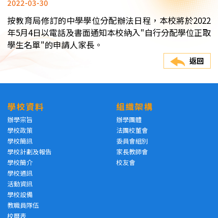
2022-03-30
按教育局修訂的中學學位分配辦法日程，本校將於2022
年5月4日以電話及書面通知本校納入"自行分配學位正取
學生名單"的申請人家長。
返回
學校資料
組織架構
辦學宗旨
辦學團體
學校政策
法團校董會
學校簡訊
委員會組別
學校計劃及報告
家長教師會
學校簡介
校友會
學校通訊
活動資訊
學校設備
教職員隊伍
校曆表