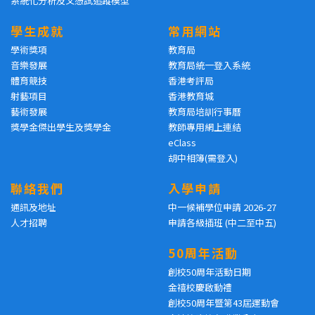
系統化分析及文憑試追蹤模型
學生成就
常用網站
學術獎項
教育局
音樂發展
教育局統一登入系統
體育競技
香港考評局
射藝項目
香港教育城
藝術發展
教育局培訓行事曆
獎學金傑出學生及獎學金
教師專用網上連結
eClass
胡中相簿(需登入)
聯絡我們
入學申請
通訊及地址
中一候補學位申請 2026-27
人才招聘
申請各級插班 (中二至中五)
50周年活動
創校50周年活動日期
金禧校慶啟動禮
創校50周年暨第43屆運動會