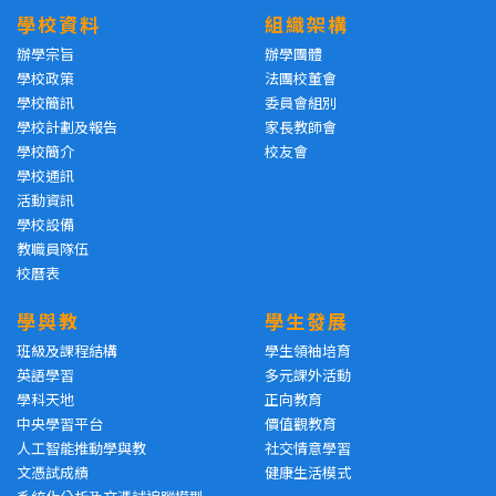
學校資料
組織架構
辦學宗旨
辦學團體
學校政策
法團校董會
學校簡訊
委員會組別
學校計劃及報告
家長教師會
學校簡介
校友會
學校通訊
活動資訊
學校設備
教職員隊伍
校曆表
學與教
學生發展
班級及課程結構
學生領袖培育
英語學習
多元課外活動
學科天地
正向教育
中央學習平台
價值觀教育
人工智能推動學與教
社交情意學習
文憑試成績
健康生活模式