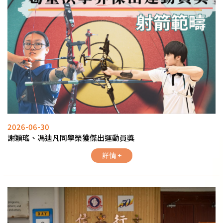
2026-06-30
謝穎瑤、馮迪凡同學榮獲傑出運動員獎
詳情 +