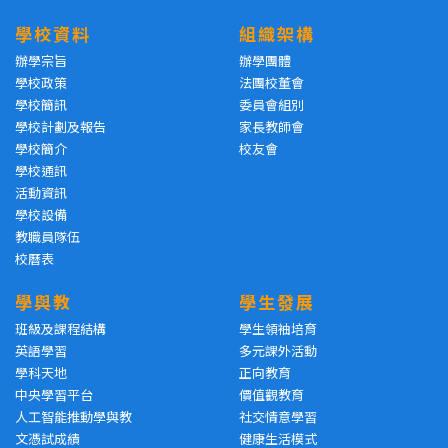
學校資料
組織架構
辦學宗旨
辦學團體
學校政策
法團校董會
學校簡訊
委員會組別
學校計劃及報告
家長教師會
學校簡介
校友會
學校通訊
活動資訊
學校設備
教職員隊伍
校曆表
學與教
學生發展
班級及課程結構
學生領袖培育
英語學習
多元課外活動
學科天地
正向教育
中央學習平台
價值觀教育
人工智能推動學與教
社交情意學習
文憑試成績
健康生活模式