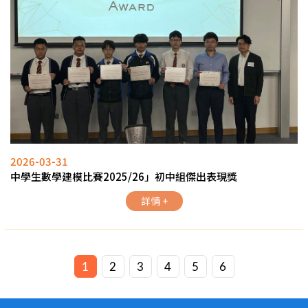
2026-03-31
中學生數學建模比賽2025/26」初中組傑出表現獎
詳情 +
1
2
3
4
5
6