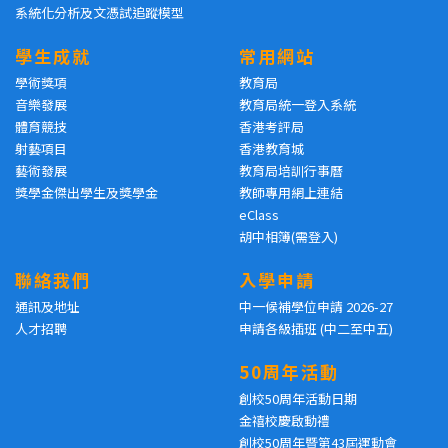
系統化分析及文憑試追蹤模型
學生成就
常用網站
學術獎項
教育局
音樂發展
教育局統一登入系統
體育競技
香港考評局
射藝項目
香港教育城
藝術發展
教育局培訓行事曆
獎學金傑出學生及獎學金
教師專用網上連結
eClass
胡中相簿(需登入)
聯絡我們
入學申請
通訊及地址
中一候補學位申請 2026-27
人才招聘
申請各級插班 (中二至中五)
50周年活動
創校50周年活動日期
金禧校慶啟動禮
創校50周年暨第43屆運動會