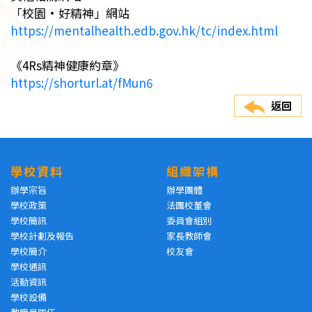
「校園•好精神」網站
https://mentalhealth.edb.gov.hk/tc/index.html
《4Rs精神健康約章》
https://shorturl.at/fMun6
返回
學校資料
組織架構
辦學宗旨
辦學團體
學校政策
法團校董會
學校簡訊
委員會組別
學校計劃及報告
家長教師會
學校簡介
校友會
學校通訊
活動資訊
學校設備