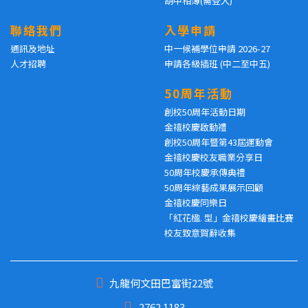
胡中相簿(需登入)
聯絡我們
入學申請
通訊及地址
中一候補學位申請 2026-27
人才招聘
申請各級插班 (中二至中五)
50周年活動
創校50周年活動日期
金禧校慶啟動禮
創校50周年暨第43屆運動會
金禧校慶校友職業分享日
50周年校慶承傳典禮
50周年綜藝成果展示回顧
金禧校慶同樂日
「紅花楹. 型」金禧校慶繪畫比賽
校友致意賀辭收集
九龍何文田巴富街22號
2762 1183