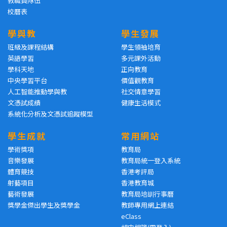
教職員隊伍
校曆表
學與教
學生發展
班級及課程結構
學生領袖培育
英語學習
多元課外活動
學科天地
正向教育
中央學習平台
價值觀教育
人工智能推動學與教
社交情意學習
文憑試成績
健康生活模式
系統化分析及文憑試追蹤模型
學生成就
常用網站
學術獎項
教育局
音樂發展
教育局統一登入系統
體育競技
香港考評局
射藝項目
香港教育城
藝術發展
教育局培訓行事曆
獎學金傑出學生及獎學金
教師專用網上連結
eClass