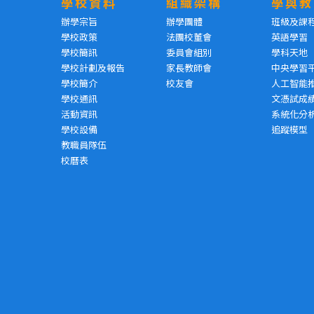
學校資料
組織架構
學與教
辦學宗旨
辦學團體
班級及課
學校政策
法團校董會
英語學習
學校簡訊
委員會組別
學科天地
學校計劃及報告
家長教師會
中央學習
學校簡介
校友會
人工智能
學校通訊
文憑試成
活動資訊
系統化分
學校設備
追蹤模型
教職員隊伍
校曆表