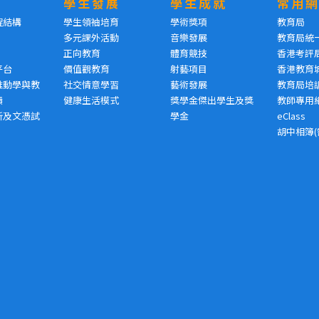
學生發展
學生成就
常用
程結構
學生領袖培育
學術獎項
教育局
多元課外活動
音樂發展
教育局統
正向教育
體育競技
香港考評
平台
價值觀教育
射藝項目
香港教育
推動學與教
社交情意學習
藝術發展
教育局培
績
健康生活模式
獎學金傑出學生及獎
教師專用
析及文憑試
學金
eClass
胡中相簿(