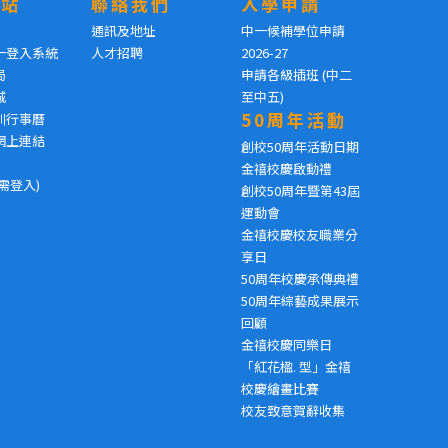
網站
聯絡我們
入學申請
通訊及地址
中一候補學位申請
一登入系統
人才招聘
2026-27
局
申請各級插班 (中二
城
至中五)
50周年活動
訓行事曆
網上連結
創校50周年活動日期
金禧校慶啟動禮
需登入)
創校50周年暨第43屆
運動會
金禧校慶校友職業分
享日
50周年校慶承傳典禮
50周年綜藝成果展示
回顧
金禧校慶同樂日
「紅花楹. 型」金禧
校慶繪畫比賽
校友致意賀辭收集