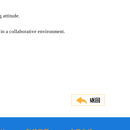
 attitude.
 in a collaborative environment.
返回