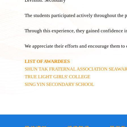
Division: Secondary
The students participated actively throughout the 
Through this experience, they gained confidence in
We appreciate their efforts and encourage them to 
LIST OF AWARDEES
SHUN TAK FRATERNAL ASSOCIATION SEAWA
TRUE LIGHT GIRLS' COLLEGE
SING YIN SECONDARY SCHOOL