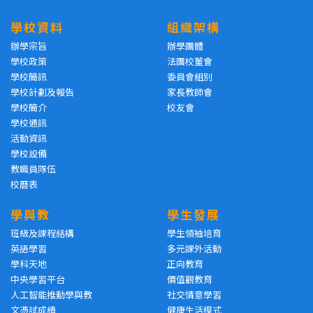
學校資料
組織架構
辦學宗旨
辦學團體
學校政策
法團校董會
學校簡訊
委員會組別
學校計劃及報告
家長教師會
學校簡介
校友會
學校通訊
活動資訊
學校設備
教職員隊伍
校曆表
學與教
學生發展
班級及課程結構
學生領袖培育
英語學習
多元課外活動
學科天地
正向教育
中央學習平台
價值觀教育
人工智能推動學與教
社交情意學習
文憑試成績
健康生活模式