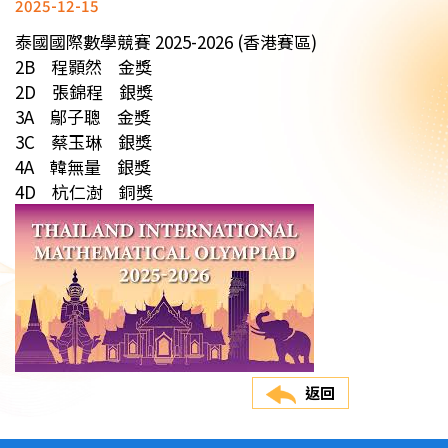
2025-12-15
泰國國際數學競賽 2025-2026 (香港賽區)
2B 程顥然 金獎
2D 張錦程 銀獎
3A 鄔子聰 金獎
3C 蔡玉琳 銀獎
4A 韓無量 銀獎
4D 杭仁澍 銅獎
返回