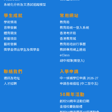
系統化分析及文憑試追蹤模型
學生成就
常用網站
學術獎項
教育局
音樂發展
教育局統一登入系統
體育競技
香港考評局
射藝項目
香港教育城
藝術發展
教育局培訓行事曆
獎學金傑出學生及獎學金
教師專用網上連結
eClass
胡中相簿(需登入)
聯絡我們
入學申請
通訊及地址
中一候補學位申請 2026-27
人才招聘
申請各級插班 (中二至中五)
50周年活動
創校50周年活動日期
金禧校慶啟動禮
創校50周年暨第43屆運動會