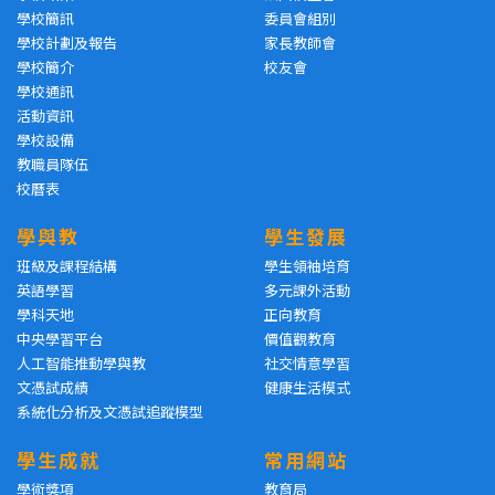
學校簡訊
委員會組別
學校計劃及報告
家長教師會
學校簡介
校友會
學校通訊
活動資訊
學校設備
教職員隊伍
校曆表
學與教
學生發展
班級及課程結構
學生領袖培育
英語學習
多元課外活動
學科天地
正向教育
中央學習平台
價值觀教育
人工智能推動學與教
社交情意學習
文憑試成績
健康生活模式
系統化分析及文憑試追蹤模型
學生成就
常用網站
學術獎項
教育局