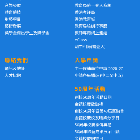
音樂發展
教育局統一登入系統
體育競技
香港考評局
射藝項目
香港教育城
藝術發展
教育局培訓行事曆
獎學金傑出學生及獎學金
教師專用網上連結
eClass
胡中相簿(需登入)
聯絡我們
入學申請
通訊及地址
中一候補學位申請 2026-27
人才招聘
申請各級插班 (中二至中五)
50周年活動
創校50周年活動日期
金禧校慶啟動禮
創校50周年暨第43屆運動會
金禧校慶校友職業分享日
50周年校慶承傳典禮
50周年綜藝成果展示回顧
金禧校慶同樂日