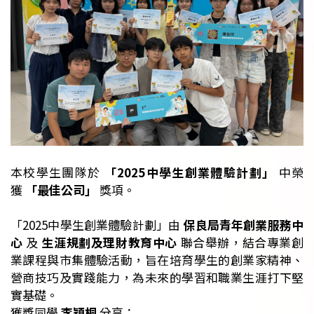
本校學生團隊於
「2025中學生創業體驗計劃」
中榮
獲
「最佳公司」
獎項。
「2025中學生創業體驗計劃」由
保良局青年創業服務中
心
及
生涯規劃及理財教育中心
聯合舉辦，結合專業創
業課程與市集體驗活動，旨在培育學生的創業家精神、
營商技巧及實踐能力，為未來的學習和職業生涯打下堅
實基礎。
獲獎同學
李穎桐
分享：