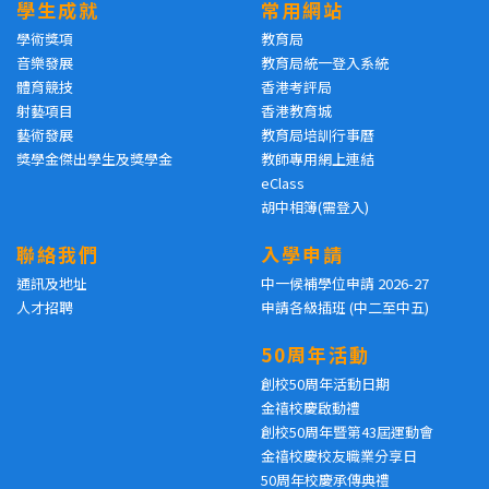
學生成就
常用網站
學術獎項
教育局
音樂發展
教育局統一登入系統
體育競技
香港考評局
射藝項目
香港教育城
藝術發展
教育局培訓行事曆
獎學金傑出學生及獎學金
教師專用網上連結
eClass
胡中相簿(需登入)
聯絡我們
入學申請
通訊及地址
中一候補學位申請 2026-27
人才招聘
申請各級插班 (中二至中五)
50周年活動
創校50周年活動日期
金禧校慶啟動禮
創校50周年暨第43屆運動會
金禧校慶校友職業分享日
50周年校慶承傳典禮