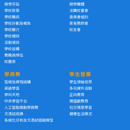
辦學宗旨
辦學團體
學校政策
法團校董會
學校簡訊
委員會組別
學校計劃及報告
家長教師會
學校簡介
校友會
學校通訊
活動資訊
學校設備
教職員隊伍
校曆表
學與教
學生發展
班級及課程結構
學生領袖培育
英語學習
多元課外活動
學科天地
正向教育
中央學習平台
價值觀教育
人工智能推動學與教
社交情意學習
文憑試成績
健康生活模式
系統化分析及文憑試追蹤模型