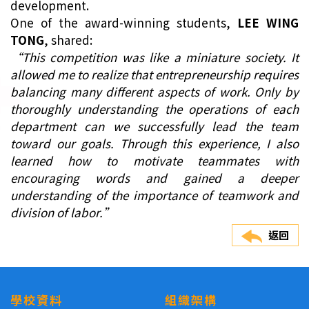
development.
One of the award-winning students,
LEE WING
TONG
, shared:
“This competition was like a miniature society. It
allowed me to realize that entrepreneurship requires
balancing many different aspects of work. Only by
thoroughly understanding the operations of each
department can we successfully lead the team
toward our goals. Through this experience, I also
learned how to motivate teammates with
encouraging words and gained a deeper
understanding of the importance of teamwork and
division of labor.”
返回
學校資料
組織架構