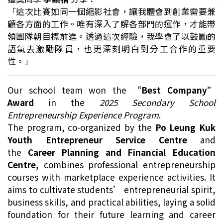
「這次比賽如同一個縮影社會，讓我體會到創業需要兼
顧各方面的工作。唯有深入了解各部門的運作，才能帶
領團隊朝目標前進。透過這次經驗，我學會了以鼓勵的
語氣去激勵隊員，也更深刻明白到分工合作的重要
性。」
Our school team won the
“Best Company”
Award
in the
2025 Secondary School
Entrepreneurship Experience Program
.
The program, co-organized by the
Po Leung Kuk
Youth Entrepreneur Service Centre
and
the
Career Planning and Financial Education
Centre
, combines professional entrepreneurship
courses with marketplace experience activities. It
aims to cultivate students’ entrepreneurial spirit,
business skills, and practical abilities, laying a solid
foundation for their future learning and career