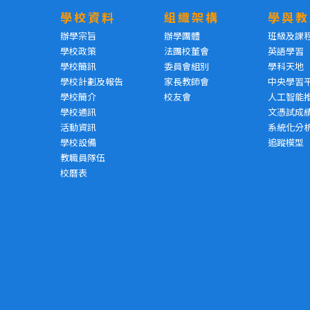
學校資料
組織架構
學與教
辦學宗旨
辦學團體
班級及課
學校政策
法團校董會
英語學習
學校簡訊
委員會組別
學科天地
學校計劃及報告
家長教師會
中央學習
學校簡介
校友會
人工智能
學校通訊
文憑試成
活動資訊
系統化分
學校設備
追蹤模型
教職員隊伍
校曆表