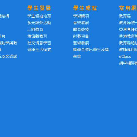
學生發展
學生成就
常用
程結構
學生領袖培育
學術獎項
教育局
多元課外活動
音樂發展
教育局統
正向教育
體育競技
香港考評
平台
價值觀教育
射藝項目
香港教育
推動學與教
社交情意學習
藝術發展
教育局培
績
健康生活模式
獎學金傑出學生及獎
教師專用
析及文憑試
學金
eClass
胡中相簿(