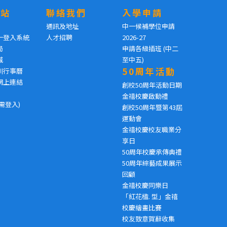
網站
聯絡我們
入學申請
通訊及地址
中一候補學位申請
一登入系統
人才招聘
2026-27
局
申請各級插班 (中二
城
至中五)
50周年活動
訓行事曆
網上連結
創校50周年活動日期
金禧校慶啟動禮
需登入)
創校50周年暨第43屆
運動會
金禧校慶校友職業分
享日
50周年校慶承傳典禮
50周年綜藝成果展示
回顧
金禧校慶同樂日
「紅花楹. 型」金禧
校慶繪畫比賽
校友致意賀辭收集