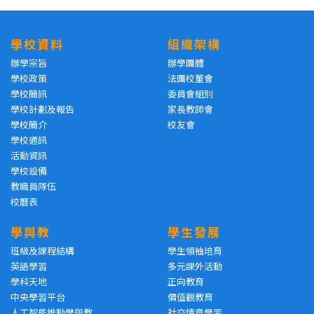
學校資料
組織架構
辦學宗旨
辦學團體
學校政策
法團校董會
學校簡訊
委員會組別
學校計劃及報告
家長教師會
學校簡介
校友會
學校通訊
活動資訊
學校設備
教職員隊伍
校曆表
學與教
學生發展
班級及課程結構
學生領袖培育
英語學習
多元課外活動
學科天地
正向教育
中央學習平台
價值觀教育
人工智能推動學與教
社交情意學習