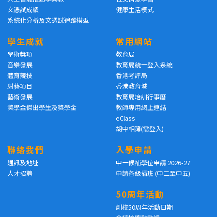
文憑試成績
健康生活模式
系統化分析及文憑試追蹤模型
學生成就
常用網站
學術獎項
教育局
音樂發展
教育局統一登入系統
體育競技
香港考評局
射藝項目
香港教育城
藝術發展
教育局培訓行事曆
獎學金傑出學生及獎學金
教師專用網上連結
eClass
胡中相簿(需登入)
聯絡我們
入學申請
通訊及地址
中一候補學位申請 2026-27
人才招聘
申請各級插班 (中二至中五)
50周年活動
創校50周年活動日期