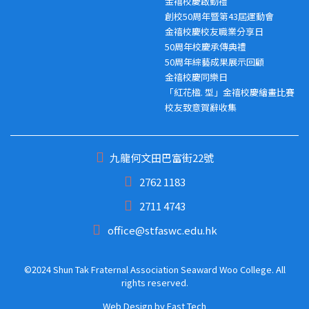
金禧校慶啟動禮
創校50周年暨第43屆運動會
金禧校慶校友職業分享日
50周年校慶承傳典禮
50周年綜藝成果展示回顧
金禧校慶同樂日
「紅花楹. 型」金禧校慶繪畫比賽
校友致意賀辭收集
九龍何文田巴富街22號
2762 1183
2711 4743
office@stfaswc.edu.hk
©2024 Shun Tak Fraternal Association Seaward Woo College. All
rights reserved.
Web Design
by
East Tech