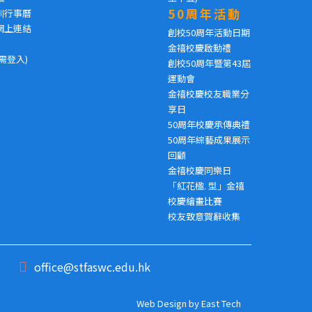
50周年活動
訓行事曆
網上連結
創校50周年活動日期
金禧校慶啟動禮
需登入)
創校50周年暨第43屆
運動會
金禧校慶校友職業分
享日
50周年校慶承傳典禮
50周年綜藝成果展示
回顧
金禧校慶同樂日
「紅花楹. 型」金禧
校慶繪畫比賽
校友致意賀辭收集
office@stfaswc.edu.hk
Web Design
by
East Tech