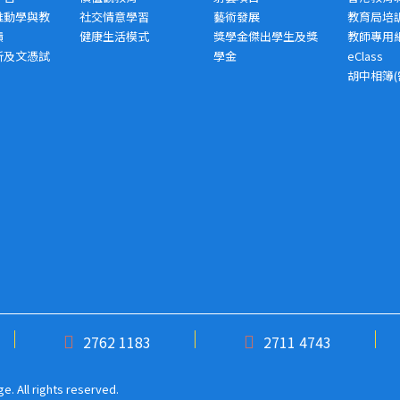
推動學與教
社交情意學習
藝術發展
教育局培
績
健康生活模式
獎學金傑出學生及獎
教師專用
析及文憑試
學金
eClass
胡中相簿(
2762 1183
2711 4743
. All rights reserved.