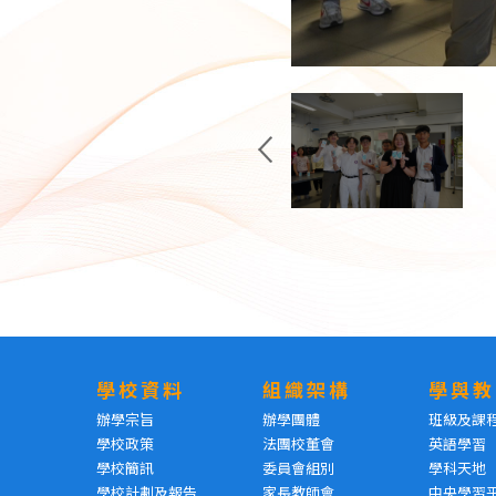
學校資料
組織架構
學與教
辦學宗旨
辦學團體
班級及課
學校政策
法團校董會
英語學習
學校簡訊
委員會組別
學科天地
學校計劃及報告
家長教師會
中央學習