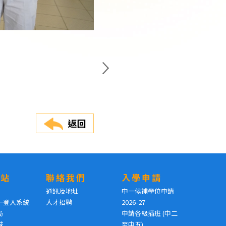
返回
網站
聯絡我們
入學申請
通訊及地址
中一候補學位申請
一登入系統
人才招聘
2026-27
局
申請各級插班 (中二
城
至中五)