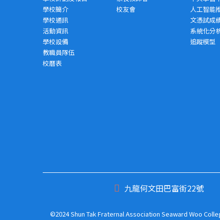
學校簡介
校友會
人工智能
學校通訊
文憑試成
活動資訊
系統化分
學校設備
追蹤模型
教職員隊伍
校曆表
九龍何文田巴富街22號
©2024 Shun Tak Fraternal Association Seaward Woo College