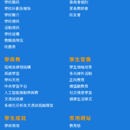
學校簡訊
委員會組別
學校計劃及報告
家長教師會
學校簡介
校友會
學校通訊
活動資訊
學校設備
教職員隊伍
校曆表
學與教
學生發展
班級及課程結構
學生領袖培育
英語學習
多元課外活動
學科天地
正向教育
中央學習平台
價值觀教育
人工智能推動學與教
社交情意學習
文憑試成績
健康生活模式
系統化分析及文憑試追蹤模型
學生成就
常用網站
學術獎項
教育局