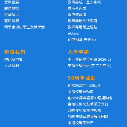
音樂發展
教育局統一登入系統
體育競技
香港考評局
射藝項目
香港教育城
藝術發展
教育局培訓行事曆
獎學金傑出學生及獎學金
教師專用網上連結
eClass
胡中相簿(需登入)
聯絡我們
入學申請
通訊及地址
中一候補學位申請 2026-27
人才招聘
申請各級插班 (中二至中五)
50周年活動
創校50周年活動日期
金禧校慶啟動禮
創校50周年暨第43屆運動會
金禧校慶校友職業分享日
50周年校慶承傳典禮
50周年綜藝成果展示回顧
金禧校慶同樂日