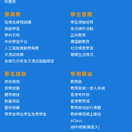
校曆表
學與教
學生發展
班級及課程結構
學生領袖培育
英語學習
多元課外活動
學科天地
正向教育
中央學習平台
價值觀教育
人工智能推動學與教
社交情意學習
文憑試成績
健康生活模式
系統化分析及文憑試追蹤模型
學生成就
常用網站
學術獎項
教育局
音樂發展
教育局統一登入系統
體育競技
香港考評局
射藝項目
香港教育城
藝術發展
教育局培訓行事曆
獎學金傑出學生及獎學金
教師專用網上連結
eClass
胡中相簿(需登入)