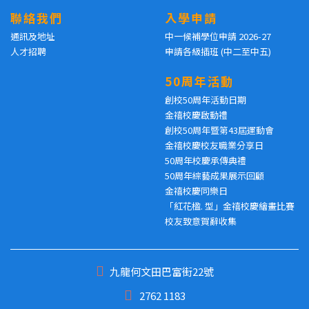
聯絡我們
入學申請
通訊及地址
中一候補學位申請 2026-27
人才招聘
申請各級插班 (中二至中五)
50周年活動
創校50周年活動日期
金禧校慶啟動禮
創校50周年暨第43屆運動會
金禧校慶校友職業分享日
50周年校慶承傳典禮
50周年綜藝成果展示回顧
金禧校慶同樂日
「紅花楹. 型」金禧校慶繪畫比賽
校友致意賀辭收集
九龍何文田巴富街22號
2762 1183