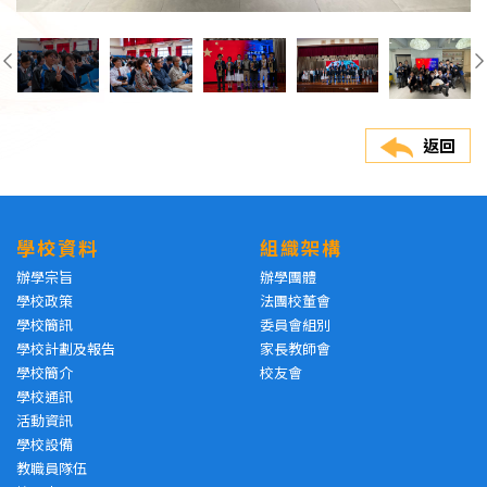
返回
學校資料
組織架構
辦學宗旨
辦學團體
學校政策
法團校董會
學校簡訊
委員會組別
學校計劃及報告
家長教師會
學校簡介
校友會
學校通訊
活動資訊
學校設備
教職員隊伍