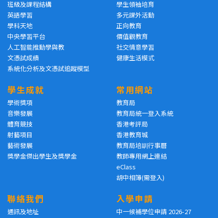
班級及課程結構
學生領袖培育
英語學習
多元課外活動
學科天地
正向教育
中央學習平台
價值觀教育
人工智能推動學與教
社交情意學習
文憑試成績
健康生活模式
系統化分析及文憑試追蹤模型
學生成就
常用網站
學術獎項
教育局
音樂發展
教育局統一登入系統
體育競技
香港考評局
射藝項目
香港教育城
藝術發展
教育局培訓行事曆
獎學金傑出學生及獎學金
教師專用網上連結
eClass
胡中相簿(需登入)
聯絡我們
入學申請
通訊及地址
中一候補學位申請 2026-27