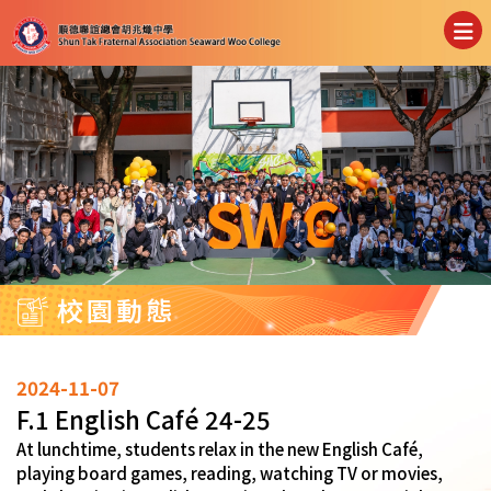
校園動態
2024-11-07
F.1 English Café 24-25
At lunchtime, students relax in the new English Café,
playing board games, reading, watching TV or movies,