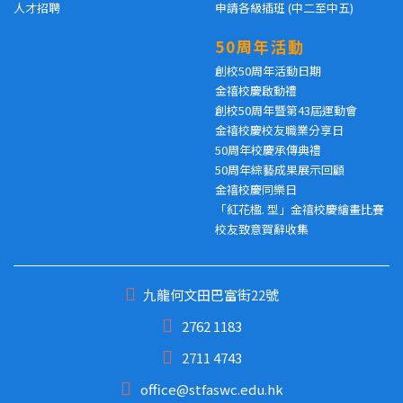
人才招聘
申請各級插班 (中二至中五)
50周年活動
創校50周年活動日期
金禧校慶啟動禮
創校50周年暨第43屆運動會
金禧校慶校友職業分享日
50周年校慶承傳典禮
50周年綜藝成果展示回顧
金禧校慶同樂日
「紅花楹. 型」金禧校慶繪畫比賽
校友致意賀辭收集
九龍何文田巴富街22號
2762 1183
2711 4743
office@stfaswc.edu.hk